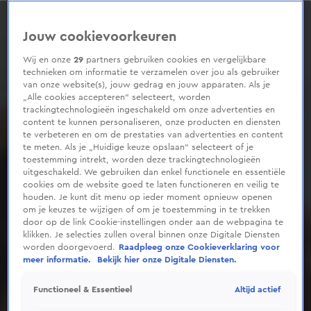
0
seconds
of
Jouw cookievoorkeuren
31
seconds
Wij en onze
29
partners gebruiken cookies en vergelijkbare
technieken om informatie te verzamelen over jou als gebruiker
van onze website(s), jouw gedrag en jouw apparaten. Als je
„Alle cookies accepteren” selecteert, worden
trackingtechnologieën ingeschakeld om onze advertenties en
content te kunnen personaliseren, onze producten en diensten
te verbeteren en om de prestaties van advertenties en content
te meten. Als je „Huidige keuze opslaan” selecteert of je
toestemming intrekt, worden deze trackingtechnologieën
uitgeschakeld. We gebruiken dan enkel functionele en essentiële
cookies om de website goed te laten functioneren en veilig te
houden. Je kunt dit menu op ieder moment opnieuw openen
om je keuzes te wijzigen of om je toestemming in te trekken
door op de link Cookie-instellingen onder aan de webpagina te
klikken. Je selecties zullen overal binnen onze Digitale Diensten
worden doorgevoerd.
Raadpleeg onze Cookieverklaring voor
meer informatie.
Bekijk hier onze Digitale Diensten.
Altijd actief
Functioneel & Essentieel