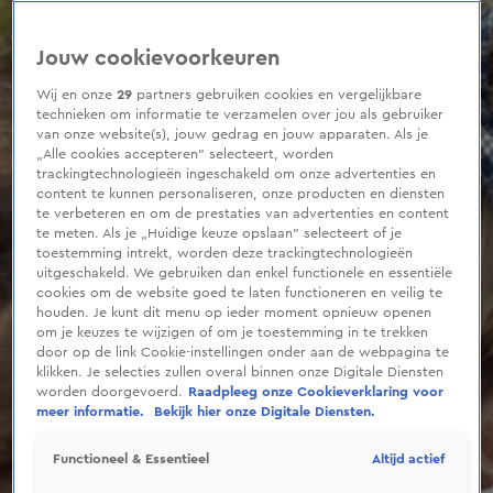
0
seconds
of
Jouw cookievoorkeuren
17
seconds
Wij en onze
29
partners gebruiken cookies en vergelijkbare
technieken om informatie te verzamelen over jou als gebruiker
van onze website(s), jouw gedrag en jouw apparaten. Als je
„Alle cookies accepteren” selecteert, worden
trackingtechnologieën ingeschakeld om onze advertenties en
content te kunnen personaliseren, onze producten en diensten
te verbeteren en om de prestaties van advertenties en content
te meten. Als je „Huidige keuze opslaan” selecteert of je
toestemming intrekt, worden deze trackingtechnologieën
uitgeschakeld. We gebruiken dan enkel functionele en essentiële
cookies om de website goed te laten functioneren en veilig te
houden. Je kunt dit menu op ieder moment opnieuw openen
om je keuzes te wijzigen of om je toestemming in te trekken
door op de link Cookie-instellingen onder aan de webpagina te
klikken. Je selecties zullen overal binnen onze Digitale Diensten
worden doorgevoerd.
Raadpleeg onze Cookieverklaring voor
meer informatie.
Bekijk hier onze Digitale Diensten.
Altijd actief
Functioneel & Essentieel