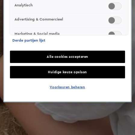
This video file cannot be
Analytisch
played.
(Error Code: 232011)
Advertising & Commercieel
Marketing & Social media
Derde partijen lijst
Alle cookies accepteren
Huidige keuze opslaan
Voorkeuren beheren