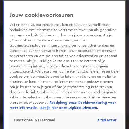
0
seconds
of
Jouw cookievoorkeuren
5
minutes,
43
Wij en onze
28
partners gebruiken cookies en vergelijkbare
seconds
technieken om informatie te verzamelen over jou als gebruiker
van onze website(s), jouw gedrag en jouw apparaten. Als je
„Alle cookies accepteren” selecteert, worden
trackingtechnologieën ingeschakeld om onze advertenties en
content te kunnen personaliseren, onze producten en diensten
te verbeteren en om de prestaties van advertenties en content
te meten. Als je „Huidige keuze opslaan” selecteert of je
toestemming intrekt, worden deze trackingtechnologieën
uitgeschakeld. We gebruiken dan enkel functionele en essentiële
cookies om de website goed te laten functioneren en veilig te
houden. Je kunt dit menu op ieder moment opnieuw openen
om je keuzes te wijzigen of om je toestemming in te trekken
door op de link Cookie-instellingen onder aan de webpagina te
klikken. Je selecties zullen overal binnen onze Digitale Diensten
worden doorgevoerd.
Raadpleeg onze Cookieverklaring voor
meer informatie.
Bekijk hier onze Digitale Diensten.
Altijd actief
Functioneel & Essentieel