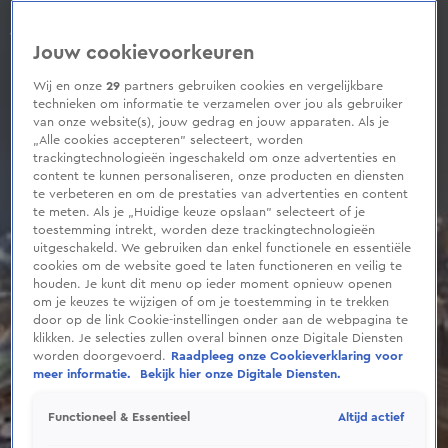
0
seconds
of
Jouw cookievoorkeuren
1
minute,
6
Wij en onze
29
partners gebruiken cookies en vergelijkbare
seconds
technieken om informatie te verzamelen over jou als gebruiker
van onze website(s), jouw gedrag en jouw apparaten. Als je
„Alle cookies accepteren” selecteert, worden
trackingtechnologieën ingeschakeld om onze advertenties en
content te kunnen personaliseren, onze producten en diensten
te verbeteren en om de prestaties van advertenties en content
te meten. Als je „Huidige keuze opslaan” selecteert of je
toestemming intrekt, worden deze trackingtechnologieën
uitgeschakeld. We gebruiken dan enkel functionele en essentiële
cookies om de website goed te laten functioneren en veilig te
houden. Je kunt dit menu op ieder moment opnieuw openen
om je keuzes te wijzigen of om je toestemming in te trekken
door op de link Cookie-instellingen onder aan de webpagina te
klikken. Je selecties zullen overal binnen onze Digitale Diensten
worden doorgevoerd.
Raadpleeg onze Cookieverklaring voor
meer informatie.
Bekijk hier onze Digitale Diensten.
Altijd actief
Functioneel & Essentieel