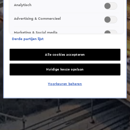
This video file cannot be
Analytisch
played.
(Error Code: 232011)
Advertising & Commercieel
Marketing & Social media
Derde partijen lijst
Alle cookies accepteren
Huidige keuze opslaan
Voorkeuren beheren