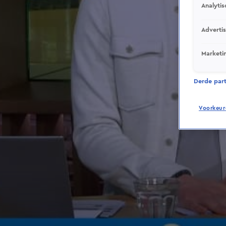
Analytis
Adverti
Marketi
Derde parti
Voorkeur