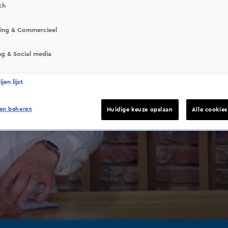
ch
sing & Commercieel
ng & Social media
jen lijst
en beheren
Huidige keuze opslaan
Alle cookie