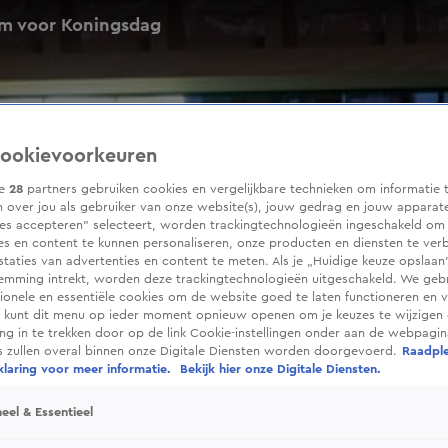
um voor Koningsdag
ookievoorkeuren
ze
28
partners gebruiken cookies en vergelijkbare technieken om informatie 
 over jou als gebruiker van onze website(s), jouw gedrag en jouw apparaten
ies accepteren” selecteert, worden trackingtechnologieën ingeschakeld om
es en content te kunnen personaliseren, onze producten en diensten te ver
taties van advertenties en content te meten. Als je „Huidige keuze opslaan”
temming intrekt, worden deze trackingtechnologieën uitgeschakeld. We geb
tionele en essentiële cookies om de website goed te laten functioneren en ve
 kunt dit menu op ieder moment opnieuw openen om je keuzes te wijzigen 
g in te trekken door op de link Cookie-instellingen onder aan de webpagina
es zullen overal binnen onze Digitale Diensten worden doorgevoerd.
Raadpl
laring voor meer informatie.
Bekijk hier onze Digitale Diensten.
eel & Essentieel