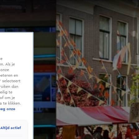
te
. Als je
 onze
beteren en
 selecteert
ruiken dan
ilig te
of om je
 te klikken.
eeg onze
Altijd actief