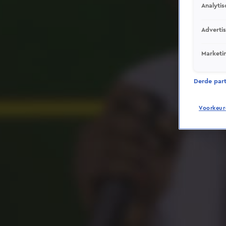
Analytis
Adverti
Marketi
Derde parti
Voorkeur