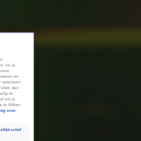
te
. Als je
 onze
beteren en
 selecteert
ruiken dan
ilig te
of om je
 te klikken.
eeg onze
Altijd actief