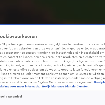
ookievoorkeuren
ze
29
partners gebruiken cookies en vergelijkbare technieken om informatie 
 over jou als gebruiker van onze website(s), jouw gedrag en jouw apparaten
ies accepteren” selecteert, worden trackingtechnologieën ingeschakeld om
es en content te kunnen personaliseren, onze producten en diensten te ver
taties van advertenties en content te meten. Als je „Huidige keuze opslaan”
temming intrekt, worden deze trackingtechnologieën uitgeschakeld. We geb
tionele en essentiële cookies om de website goed te laten functioneren en ve
 kunt dit menu op ieder moment opnieuw openen om je keuzes te wijzigen 
g in te trekken door op de link Cookie-instellingen onder aan de webpagina
es zullen overal binnen onze Digitale Diensten worden doorgevoerd.
Raadpl
laring voor meer informatie.
Bekijk hier onze Digitale Diensten.
eel & Essentieel