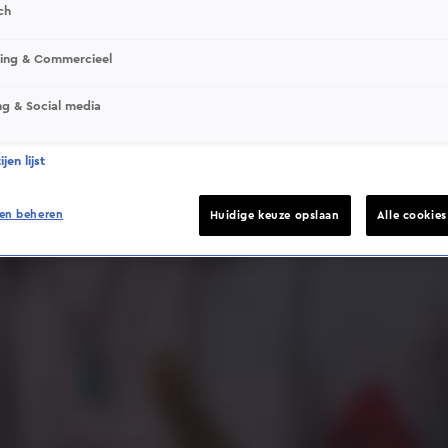
ch
sing & Commercieel
ng & Social media
Deze video is niet beschikbaar op je huidige locatie
jen lijst
en beheren
Huidige keuze opslaan
Alle cookie