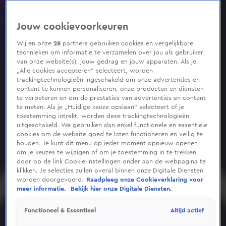
0
seconds
of
Jouw cookievoorkeuren
1
minute,
14
Wij en onze
28
partners gebruiken cookies en vergelijkbare
seconds
technieken om informatie te verzamelen over jou als gebruiker
van onze website(s), jouw gedrag en jouw apparaten. Als je
„Alle cookies accepteren” selecteert, worden
trackingtechnologieën ingeschakeld om onze advertenties en
content te kunnen personaliseren, onze producten en diensten
te verbeteren en om de prestaties van advertenties en content
te meten. Als je „Huidige keuze opslaan” selecteert of je
toestemming intrekt, worden deze trackingtechnologieën
uitgeschakeld. We gebruiken dan enkel functionele en essentiële
cookies om de website goed te laten functioneren en veilig te
houden. Je kunt dit menu op ieder moment opnieuw openen
om je keuzes te wijzigen of om je toestemming in te trekken
door op de link Cookie-instellingen onder aan de webpagina te
klikken. Je selecties zullen overal binnen onze Digitale Diensten
worden doorgevoerd.
Raadpleeg onze Cookieverklaring voor
meer informatie.
Bekijk hier onze Digitale Diensten.
Altijd actief
Functioneel & Essentieel