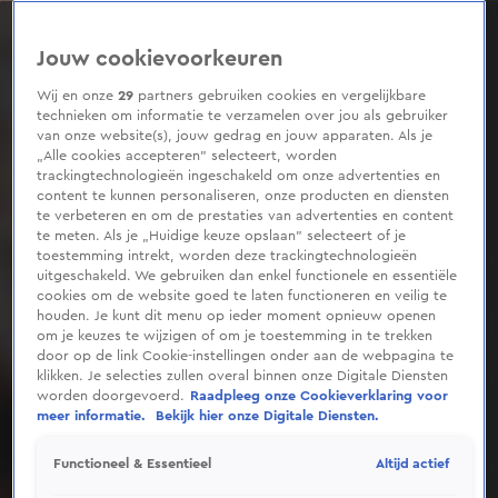
0
seconds
of
Jouw cookievoorkeuren
51
seconds
Wij en onze
29
partners gebruiken cookies en vergelijkbare
technieken om informatie te verzamelen over jou als gebruiker
van onze website(s), jouw gedrag en jouw apparaten. Als je
„Alle cookies accepteren” selecteert, worden
trackingtechnologieën ingeschakeld om onze advertenties en
content te kunnen personaliseren, onze producten en diensten
te verbeteren en om de prestaties van advertenties en content
te meten. Als je „Huidige keuze opslaan” selecteert of je
toestemming intrekt, worden deze trackingtechnologieën
uitgeschakeld. We gebruiken dan enkel functionele en essentiële
cookies om de website goed te laten functioneren en veilig te
houden. Je kunt dit menu op ieder moment opnieuw openen
om je keuzes te wijzigen of om je toestemming in te trekken
door op de link Cookie-instellingen onder aan de webpagina te
klikken. Je selecties zullen overal binnen onze Digitale Diensten
worden doorgevoerd.
Raadpleeg onze Cookieverklaring voor
meer informatie.
Bekijk hier onze Digitale Diensten.
Altijd actief
Functioneel & Essentieel