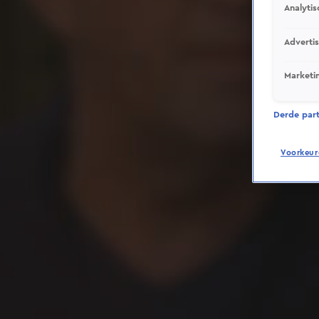
Analytis
Adverti
Marketi
Derde parti
Voorkeur