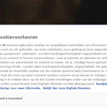
ookievoorkeuren
ze
29
partners gebruiken cookies en vergelijkbare technieken om informatie 
 over jou als gebruiker van onze website(s), jouw gedrag en jouw apparaten
ies accepteren” selecteert, worden trackingtechnologieën ingeschakeld om
es en content te kunnen personaliseren, onze producten en diensten te ver
taties van advertenties en content te meten. Als je „Huidige keuze opslaan”
temming intrekt, worden deze trackingtechnologieën uitgeschakeld. We geb
tionele en essentiële cookies om de website goed te laten functioneren en ve
 kunt dit menu op ieder moment opnieuw openen om je keuzes te wijzigen 
g in te trekken door op de link Cookie-instellingen onder aan de webpagina
es zullen overal binnen onze Digitale Diensten worden doorgevoerd.
Raadpl
laring voor meer informatie.
Bekijk hier onze Digitale Diensten.
eel & Essentieel