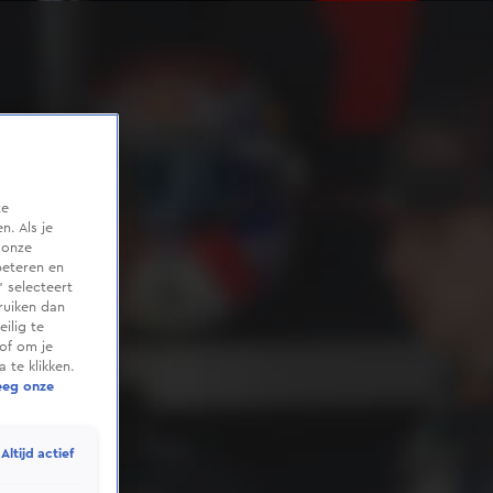
te
. Als je
 onze
beteren en
 selecteert
ruiken dan
ilig te
of om je
 te klikken.
eeg onze
Altijd actief