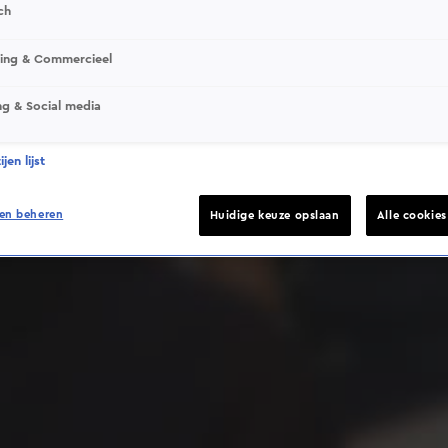
ch
sing & Commercieel
ng & Social media
Deze video is niet beschikbaar op je huidige locatie
jen lijst
en beheren
Huidige keuze opslaan
Alle cookie