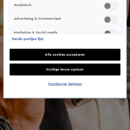
This video file cannot be
Analytisch
played.
(Error Code: 232011)
Advertising & Commercieel
Marketing & Social media
Derde partijen lijst
Alle cookies accepteren
Huidige keuze opslaan
Voorkeuren beheren