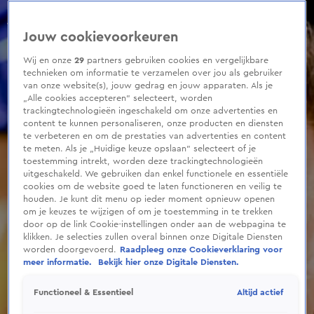
0
seconds
of
Jouw cookievoorkeuren
5
minutes,
1
Wij en onze
29
partners gebruiken cookies en vergelijkbare
second
technieken om informatie te verzamelen over jou als gebruiker
van onze website(s), jouw gedrag en jouw apparaten. Als je
„Alle cookies accepteren” selecteert, worden
trackingtechnologieën ingeschakeld om onze advertenties en
content te kunnen personaliseren, onze producten en diensten
te verbeteren en om de prestaties van advertenties en content
te meten. Als je „Huidige keuze opslaan” selecteert of je
toestemming intrekt, worden deze trackingtechnologieën
uitgeschakeld. We gebruiken dan enkel functionele en essentiële
cookies om de website goed te laten functioneren en veilig te
houden. Je kunt dit menu op ieder moment opnieuw openen
om je keuzes te wijzigen of om je toestemming in te trekken
door op de link Cookie-instellingen onder aan de webpagina te
klikken. Je selecties zullen overal binnen onze Digitale Diensten
worden doorgevoerd.
Raadpleeg onze Cookieverklaring voor
meer informatie.
Bekijk hier onze Digitale Diensten.
Altijd actief
Functioneel & Essentieel