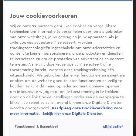
0
seconds
of
Jouw cookievoorkeuren
42
seconds
Wij en onze
29
partners gebruiken cookies en vergelijkbare
technieken om informatie te verzamelen over jou als gebruiker
van onze website(s), jouw gedrag en jouw apparaten. Als je
„Alle cookies accepteren” selecteert, worden
trackingtechnologieën ingeschakeld om onze advertenties en
content te kunnen personaliseren, onze producten en diensten
te verbeteren en om de prestaties van advertenties en content
te meten. Als je „Huidige keuze opslaan” selecteert of je
toestemming intrekt, worden deze trackingtechnologieën
uitgeschakeld. We gebruiken dan enkel functionele en essentiële
cookies om de website goed te laten functioneren en veilig te
houden. Je kunt dit menu op ieder moment opnieuw openen
om je keuzes te wijzigen of om je toestemming in te trekken
door op de link Cookie-instellingen onder aan de webpagina te
klikken. Je selecties zullen overal binnen onze Digitale Diensten
worden doorgevoerd.
Raadpleeg onze Cookieverklaring voor
meer informatie.
Bekijk hier onze Digitale Diensten.
Altijd actief
Functioneel & Essentieel