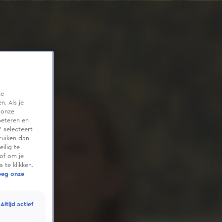
te
. Als je
 onze
beteren en
 selecteert
ruiken dan
ilig te
of om je
 te klikken.
eeg onze
Altijd actief