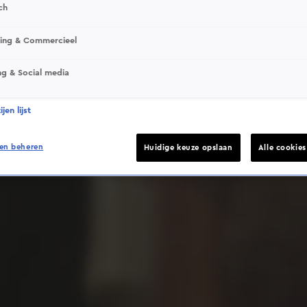
ch
sing & Commercieel
ng & Social media
Deze video is niet beschikbaar op je huidige locatie
jen lijst
en beheren
Huidige keuze opslaan
Alle cookie