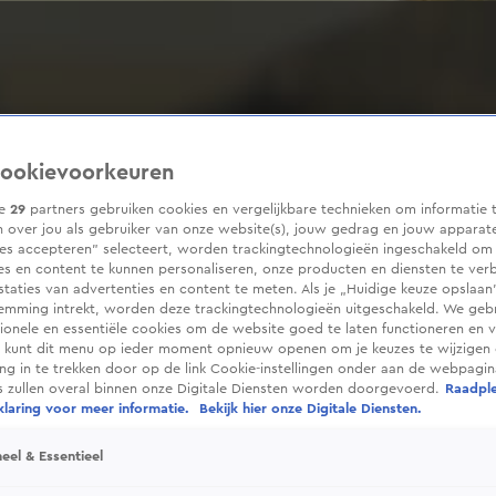
ookievoorkeuren
ze
29
partners gebruiken cookies en vergelijkbare technieken om informatie 
 over jou als gebruiker van onze website(s), jouw gedrag en jouw apparaten
ies accepteren” selecteert, worden trackingtechnologieën ingeschakeld om
es en content te kunnen personaliseren, onze producten en diensten te ver
taties van advertenties en content te meten. Als je „Huidige keuze opslaan”
temming intrekt, worden deze trackingtechnologieën uitgeschakeld. We geb
tionele en essentiële cookies om de website goed te laten functioneren en ve
 kunt dit menu op ieder moment opnieuw openen om je keuzes te wijzigen 
g in te trekken door op de link Cookie-instellingen onder aan de webpagina
es zullen overal binnen onze Digitale Diensten worden doorgevoerd.
Raadpl
laring voor meer informatie.
Bekijk hier onze Digitale Diensten.
eel & Essentieel