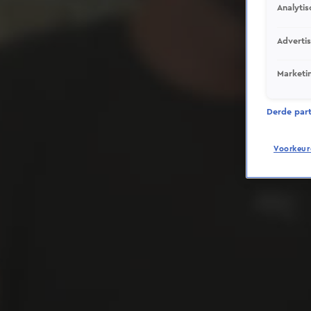
Analytis
Adverti
Marketi
Derde parti
Voorkeur