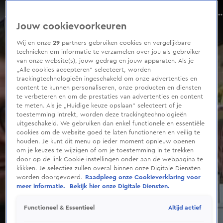
0
seconds
ZIEN: André Hazes en Sarah bij opening Rachels theebar
of
Seizoen 2021
Jouw cookievoorkeuren
32
seconds
Wij en onze
29
partners gebruiken cookies en vergelijkbare
technieken om informatie te verzamelen over jou als gebruiker
van onze website(s), jouw gedrag en jouw apparaten. Als je
„Alle cookies accepteren” selecteert, worden
trackingtechnologieën ingeschakeld om onze advertenties en
content te kunnen personaliseren, onze producten en diensten
te verbeteren en om de prestaties van advertenties en content
te meten. Als je „Huidige keuze opslaan” selecteert of je
toestemming intrekt, worden deze trackingtechnologieën
uitgeschakeld. We gebruiken dan enkel functionele en essentiële
cookies om de website goed te laten functioneren en veilig te
houden. Je kunt dit menu op ieder moment opnieuw openen
om je keuzes te wijzigen of om je toestemming in te trekken
door op de link Cookie-instellingen onder aan de webpagina te
klikken. Je selecties zullen overal binnen onze Digitale Diensten
worden doorgevoerd.
Raadpleeg onze Cookieverklaring voor
meer informatie.
Bekijk hier onze Digitale Diensten.
Altijd actief
Functioneel & Essentieel