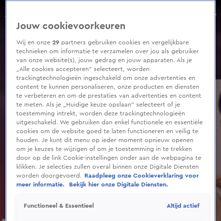
0
seconds
Meghan Markle vertelt in haar podcast over haar zwangerschapsvergiftiging
of
Aflevering 99, Seizoen 2025
Jouw cookievoorkeuren
1
minute,
1
Wij en onze
29
partners gebruiken cookies en vergelijkbare
second
technieken om informatie te verzamelen over jou als gebruiker
van onze website(s), jouw gedrag en jouw apparaten. Als je
„Alle cookies accepteren” selecteert, worden
trackingtechnologieën ingeschakeld om onze advertenties en
content te kunnen personaliseren, onze producten en diensten
te verbeteren en om de prestaties van advertenties en content
te meten. Als je „Huidige keuze opslaan” selecteert of je
toestemming intrekt, worden deze trackingtechnologieën
uitgeschakeld. We gebruiken dan enkel functionele en essentiële
cookies om de website goed te laten functioneren en veilig te
houden. Je kunt dit menu op ieder moment opnieuw openen
om je keuzes te wijzigen of om je toestemming in te trekken
door op de link Cookie-instellingen onder aan de webpagina te
klikken. Je selecties zullen overal binnen onze Digitale Diensten
worden doorgevoerd.
Raadpleeg onze Cookieverklaring voor
meer informatie.
Bekijk hier onze Digitale Diensten.
Altijd actief
Functioneel & Essentieel