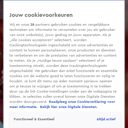
0
seconds
of
Jouw cookievoorkeuren
3
minutes,
33
Wij en onze
28
partners gebruiken cookies en vergelijkbare
seconds
technieken om informatie te verzamelen over jou als gebruiker
van onze website(s), jouw gedrag en jouw apparaten. Als je
„Alle cookies accepteren” selecteert, worden
trackingtechnologieën ingeschakeld om onze advertenties en
content te kunnen personaliseren, onze producten en diensten
te verbeteren en om de prestaties van advertenties en content
te meten. Als je „Huidige keuze opslaan” selecteert of je
toestemming intrekt, worden deze trackingtechnologieën
uitgeschakeld. We gebruiken dan enkel functionele en essentiële
cookies om de website goed te laten functioneren en veilig te
houden. Je kunt dit menu op ieder moment opnieuw openen
om je keuzes te wijzigen of om je toestemming in te trekken
door op de link Cookie-instellingen onder aan de webpagina te
klikken. Je selecties zullen overal binnen onze Digitale Diensten
worden doorgevoerd.
Raadpleeg onze Cookieverklaring voor
meer informatie.
Bekijk hier onze Digitale Diensten.
Altijd actief
Functioneel & Essentieel