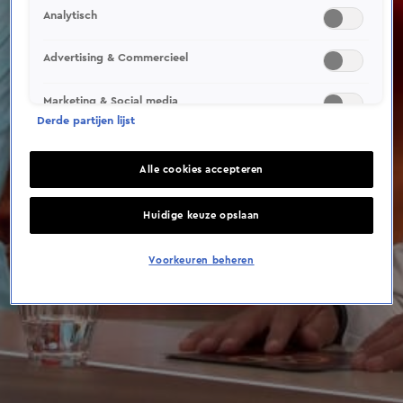
This video file cannot be
Analytisch
played.
(Error Code: 232011)
Advertising & Commercieel
Marketing & Social media
Derde partijen lijst
Alle cookies accepteren
Huidige keuze opslaan
Voorkeuren beheren