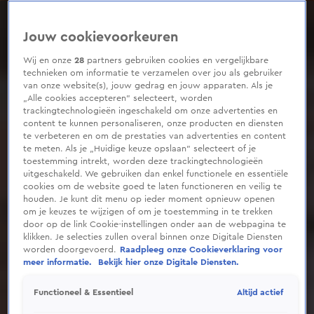
0
seconds
of
Jouw cookievoorkeuren
6
minutes,
52
Wij en onze
28
partners gebruiken cookies en vergelijkbare
seconds
technieken om informatie te verzamelen over jou als gebruiker
van onze website(s), jouw gedrag en jouw apparaten. Als je
„Alle cookies accepteren” selecteert, worden
trackingtechnologieën ingeschakeld om onze advertenties en
content te kunnen personaliseren, onze producten en diensten
te verbeteren en om de prestaties van advertenties en content
te meten. Als je „Huidige keuze opslaan” selecteert of je
toestemming intrekt, worden deze trackingtechnologieën
uitgeschakeld. We gebruiken dan enkel functionele en essentiële
cookies om de website goed te laten functioneren en veilig te
houden. Je kunt dit menu op ieder moment opnieuw openen
om je keuzes te wijzigen of om je toestemming in te trekken
door op de link Cookie-instellingen onder aan de webpagina te
klikken. Je selecties zullen overal binnen onze Digitale Diensten
worden doorgevoerd.
Raadpleeg onze Cookieverklaring voor
meer informatie.
Bekijk hier onze Digitale Diensten.
Altijd actief
Functioneel & Essentieel