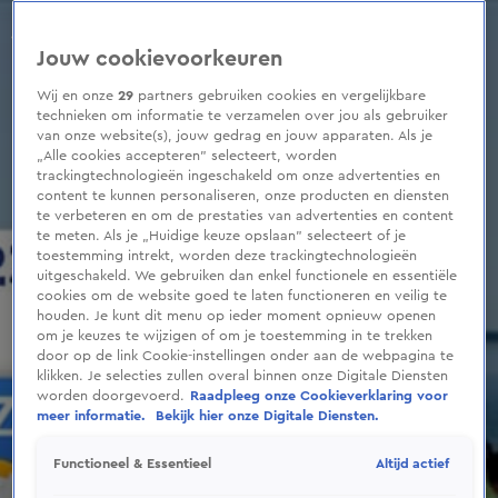
0
seconds
of
Jouw cookievoorkeuren
1
minute,
18
Wij en onze
29
partners gebruiken cookies en vergelijkbare
seconds
technieken om informatie te verzamelen over jou als gebruiker
van onze website(s), jouw gedrag en jouw apparaten. Als je
„Alle cookies accepteren” selecteert, worden
trackingtechnologieën ingeschakeld om onze advertenties en
content te kunnen personaliseren, onze producten en diensten
te verbeteren en om de prestaties van advertenties en content
te meten. Als je „Huidige keuze opslaan” selecteert of je
toestemming intrekt, worden deze trackingtechnologieën
uitgeschakeld. We gebruiken dan enkel functionele en essentiële
cookies om de website goed te laten functioneren en veilig te
houden. Je kunt dit menu op ieder moment opnieuw openen
om je keuzes te wijzigen of om je toestemming in te trekken
door op de link Cookie-instellingen onder aan de webpagina te
klikken. Je selecties zullen overal binnen onze Digitale Diensten
worden doorgevoerd.
Raadpleeg onze Cookieverklaring voor
meer informatie.
Bekijk hier onze Digitale Diensten.
Altijd actief
Functioneel & Essentieel