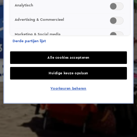
This video file cannot be
Analytisch
played.
(Error Code: 232011)
Advertising & Commercieel
Marketing & Social media
Derde partijen lijst
Alle cookies accepteren
Huidige keuze opslaan
Voorkeuren beheren