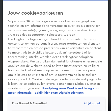
0
seconds
of
Jouw cookievoorkeuren
40
seconds
Wij en onze
28
partners gebruiken cookies en vergelijkbare
technieken om informatie te verzamelen over jou als gebruiker
van onze website(s), jouw gedrag en jouw apparaten. Als je
„Alle cookies accepteren” selecteert, worden
trackingtechnologieën ingeschakeld om onze advertenties en
content te kunnen personaliseren, onze producten en diensten
te verbeteren en om de prestaties van advertenties en content
te meten. Als je „Huidige keuze opslaan” selecteert of je
toestemming intrekt, worden deze trackingtechnologieën
uitgeschakeld. We gebruiken dan enkel functionele en essentiële
cookies om de website goed te laten functioneren en veilig te
houden. Je kunt dit menu op ieder moment opnieuw openen
om je keuzes te wijzigen of om je toestemming in te trekken
door op de link Cookie-instellingen onder aan de webpagina te
klikken. Je selecties zullen overal binnen onze Digitale Diensten
worden doorgevoerd.
Raadpleeg onze Cookieverklaring voor
meer informatie.
Bekijk hier onze Digitale Diensten.
Altijd actief
Functioneel & Essentieel