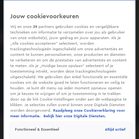
0
seconds
of
Jouw cookievoorkeuren
47
seconds
Wij en onze
29
partners gebruiken cookies en vergelijkbare
technieken om informatie te verzamelen over jou als gebruiker
van onze website(s), jouw gedrag en jouw apparaten. Als je
„Alle cookies accepteren” selecteert, worden
trackingtechnologieën ingeschakeld om onze advertenties en
content te kunnen personaliseren, onze producten en diensten
te verbeteren en om de prestaties van advertenties en content
te meten. Als je „Huidige keuze opslaan” selecteert of je
toestemming intrekt, worden deze trackingtechnologieën
uitgeschakeld. We gebruiken dan enkel functionele en essentiële
cookies om de website goed te laten functioneren en veilig te
houden. Je kunt dit menu op ieder moment opnieuw openen
om je keuzes te wijzigen of om je toestemming in te trekken
door op de link Cookie-instellingen onder aan de webpagina te
klikken. Je selecties zullen overal binnen onze Digitale Diensten
worden doorgevoerd.
Raadpleeg onze Cookieverklaring voor
meer informatie.
Bekijk hier onze Digitale Diensten.
Altijd actief
Functioneel & Essentieel