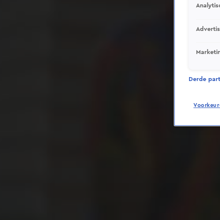
Analytis
Adverti
Marketi
Derde parti
Voorkeur