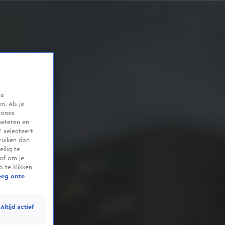
te
. Als je
 onze
beteren en
 selecteert
ruiken dan
ilig te
of om je
 te klikken.
eeg onze
Altijd actief