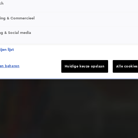
ch
sing & Commercieel
ng & Social media
Deze video is niet beschikbaar op je huidige locatie
jen lijst
en beheren
Huidige keuze opslaan
Alle cookie