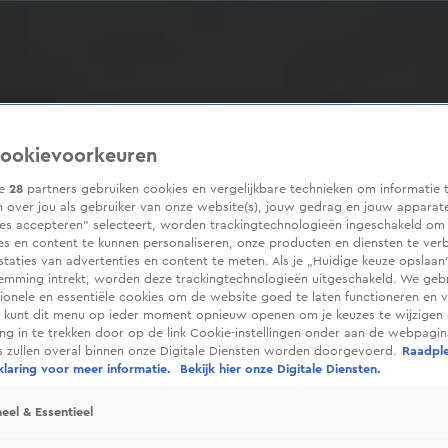
ookievoorkeuren
ze
28
partners gebruiken cookies en vergelijkbare technieken om informatie 
 over jou als gebruiker van onze website(s), jouw gedrag en jouw apparaten
ies accepteren” selecteert, worden trackingtechnologieën ingeschakeld om
es en content te kunnen personaliseren, onze producten en diensten te ver
taties van advertenties en content te meten. Als je „Huidige keuze opslaan”
temming intrekt, worden deze trackingtechnologieën uitgeschakeld. We geb
tionele en essentiële cookies om de website goed te laten functioneren en ve
 kunt dit menu op ieder moment opnieuw openen om je keuzes te wijzigen 
g in te trekken door op de link Cookie-instellingen onder aan de webpagina
es zullen overal binnen onze Digitale Diensten worden doorgevoerd.
Raadpl
laring voor meer informatie.
Bekijk hier onze Digitale Diensten.
eel & Essentieel