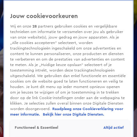
0
seconds
of
Jouw cookievoorkeuren
5
minutes,
3
Wij en onze
28
partners gebruiken cookies en vergelijkbare
seconds
technieken om informatie te verzamelen over jou als gebruiker
van onze website(s), jouw gedrag en jouw apparaten. Als je
„Alle cookies accepteren” selecteert, worden
trackingtechnologieën ingeschakeld om onze advertenties en
content te kunnen personaliseren, onze producten en diensten
te verbeteren en om de prestaties van advertenties en content
te meten. Als je „Huidige keuze opslaan” selecteert of je
toestemming intrekt, worden deze trackingtechnologieën
uitgeschakeld. We gebruiken dan enkel functionele en essentiële
cookies om de website goed te laten functioneren en veilig te
houden. Je kunt dit menu op ieder moment opnieuw openen
om je keuzes te wijzigen of om je toestemming in te trekken
door op de link Cookie-instellingen onder aan de webpagina te
klikken. Je selecties zullen overal binnen onze Digitale Diensten
worden doorgevoerd.
Raadpleeg onze Cookieverklaring voor
meer informatie.
Bekijk hier onze Digitale Diensten.
Altijd actief
Functioneel & Essentieel