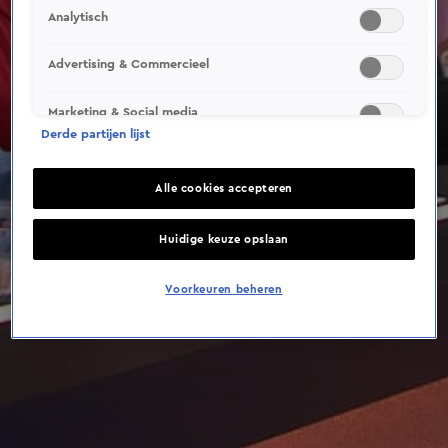
This video file cannot be
Analytisch
played.
(Error Code: 232011)
Advertising & Commercieel
Marketing & Social media
Derde partijen lijst
Alle cookies accepteren
Huidige keuze opslaan
Voorkeuren beheren