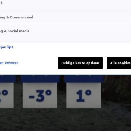
ch
sing & Commercieel
ng & Social media
jen lijst
en beheren
Huidige keuze opslaan
Alle cookie