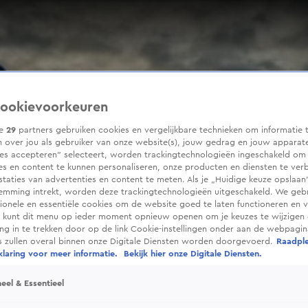
ookievoorkeuren
ze
29
partners gebruiken cookies en vergelijkbare technieken om informatie 
 over jou als gebruiker van onze website(s), jouw gedrag en jouw apparaten
ies accepteren” selecteert, worden trackingtechnologieën ingeschakeld om
es en content te kunnen personaliseren, onze producten en diensten te ver
taties van advertenties en content te meten. Als je „Huidige keuze opslaan”
temming intrekt, worden deze trackingtechnologieën uitgeschakeld. We geb
tionele en essentiële cookies om de website goed te laten functioneren en ve
 kunt dit menu op ieder moment opnieuw openen om je keuzes te wijzigen 
g in te trekken door op de link Cookie-instellingen onder aan de webpagina
es zullen overal binnen onze Digitale Diensten worden doorgevoerd.
Raadpl
laring voor meer informatie.
Bekijk hier onze Digitale Diensten.
eel & Essentieel