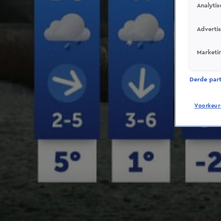
Analytis
Adverti
Marketi
Derde parti
Voorkeur