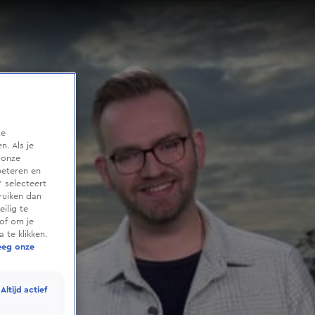
te
. Als je
 onze
beteren en
 selecteert
ruiken dan
ilig te
of om je
 te klikken.
eeg onze
Altijd actief