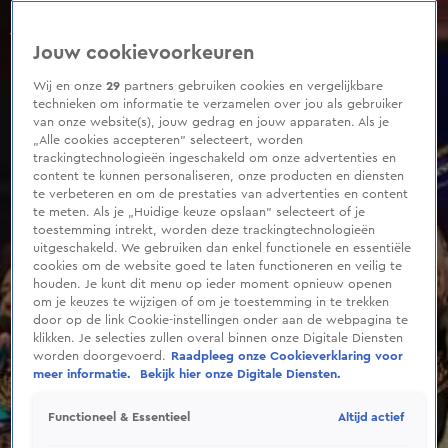
0
seconds
of
Jouw cookievoorkeuren
1
minute,
50
Wij en onze
29
partners gebruiken cookies en vergelijkbare
seconds
technieken om informatie te verzamelen over jou als gebruiker
van onze website(s), jouw gedrag en jouw apparaten. Als je
„Alle cookies accepteren” selecteert, worden
trackingtechnologieën ingeschakeld om onze advertenties en
content te kunnen personaliseren, onze producten en diensten
te verbeteren en om de prestaties van advertenties en content
te meten. Als je „Huidige keuze opslaan” selecteert of je
toestemming intrekt, worden deze trackingtechnologieën
uitgeschakeld. We gebruiken dan enkel functionele en essentiële
cookies om de website goed te laten functioneren en veilig te
houden. Je kunt dit menu op ieder moment opnieuw openen
om je keuzes te wijzigen of om je toestemming in te trekken
door op de link Cookie-instellingen onder aan de webpagina te
klikken. Je selecties zullen overal binnen onze Digitale Diensten
worden doorgevoerd.
Raadpleeg onze Cookieverklaring voor
meer informatie.
Bekijk hier onze Digitale Diensten.
Altijd actief
Functioneel & Essentieel