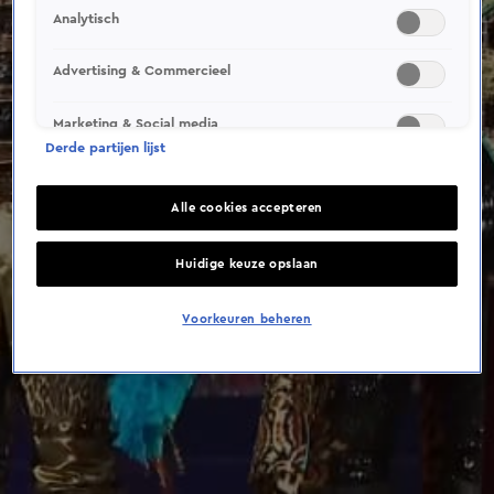
This video file cannot be
Analytisch
played.
(Error Code: 232011)
Advertising & Commercieel
Marketing & Social media
Derde partijen lijst
Alle cookies accepteren
Huidige keuze opslaan
Voorkeuren beheren