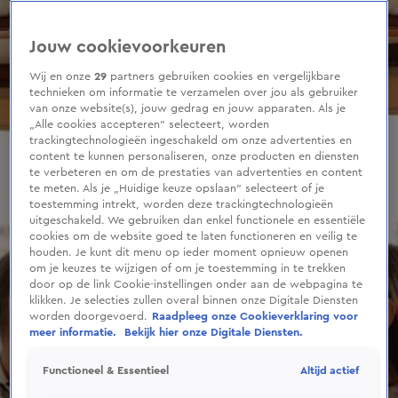
0
seconds
of
Jouw cookievoorkeuren
23
seconds
Wij en onze
29
partners gebruiken cookies en vergelijkbare
technieken om informatie te verzamelen over jou als gebruiker
van onze website(s), jouw gedrag en jouw apparaten. Als je
„Alle cookies accepteren” selecteert, worden
trackingtechnologieën ingeschakeld om onze advertenties en
content te kunnen personaliseren, onze producten en diensten
te verbeteren en om de prestaties van advertenties en content
te meten. Als je „Huidige keuze opslaan” selecteert of je
toestemming intrekt, worden deze trackingtechnologieën
uitgeschakeld. We gebruiken dan enkel functionele en essentiële
cookies om de website goed te laten functioneren en veilig te
houden. Je kunt dit menu op ieder moment opnieuw openen
om je keuzes te wijzigen of om je toestemming in te trekken
door op de link Cookie-instellingen onder aan de webpagina te
klikken. Je selecties zullen overal binnen onze Digitale Diensten
worden doorgevoerd.
Raadpleeg onze Cookieverklaring voor
meer informatie.
Bekijk hier onze Digitale Diensten.
Altijd actief
Functioneel & Essentieel