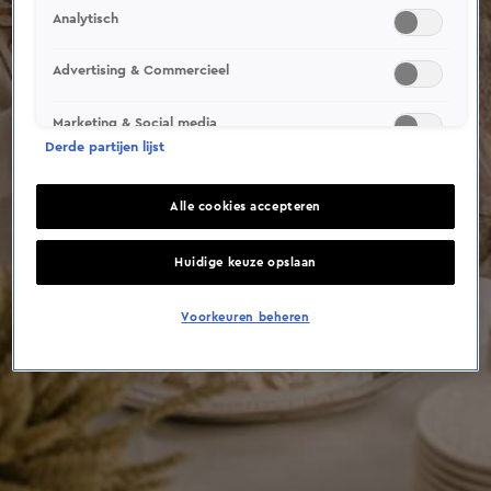
This video file cannot be
Analytisch
played.
(Error Code: 232011)
Advertising & Commercieel
Marketing & Social media
Derde partijen lijst
Alle cookies accepteren
Huidige keuze opslaan
Voorkeuren beheren