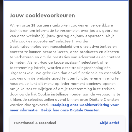
0
seconds
of
Jouw cookievoorkeuren
7
minutes,
12
Wij en onze
28
partners gebruiken cookies en vergelijkbare
seconds
technieken om informatie te verzamelen over jou als gebruiker
van onze website(s), jouw gedrag en jouw apparaten. Als je
„Alle cookies accepteren” selecteert, worden
trackingtechnologieën ingeschakeld om onze advertenties en
content te kunnen personaliseren, onze producten en diensten
te verbeteren en om de prestaties van advertenties en content
te meten. Als je „Huidige keuze opslaan” selecteert of je
toestemming intrekt, worden deze trackingtechnologieën
uitgeschakeld. We gebruiken dan enkel functionele en essentiële
cookies om de website goed te laten functioneren en veilig te
houden. Je kunt dit menu op ieder moment opnieuw openen
om je keuzes te wijzigen of om je toestemming in te trekken
door op de link Cookie-instellingen onder aan de webpagina te
klikken. Je selecties zullen overal binnen onze Digitale Diensten
worden doorgevoerd.
Raadpleeg onze Cookieverklaring voor
meer informatie.
Bekijk hier onze Digitale Diensten.
Altijd actief
Functioneel & Essentieel