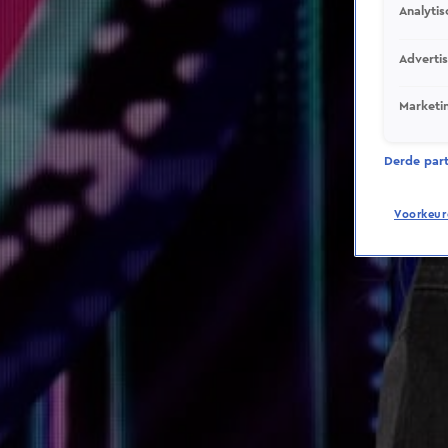
Analytis
Adverti
Marketi
Derde parti
Voorkeur