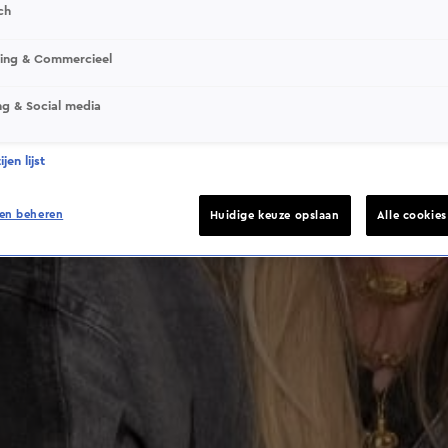
ch
This video file cannot be played.
sing & Commercieel
(Error Code: 232011)
ng & Social media
jen lijst
en beheren
Huidige keuze opslaan
Alle cookie