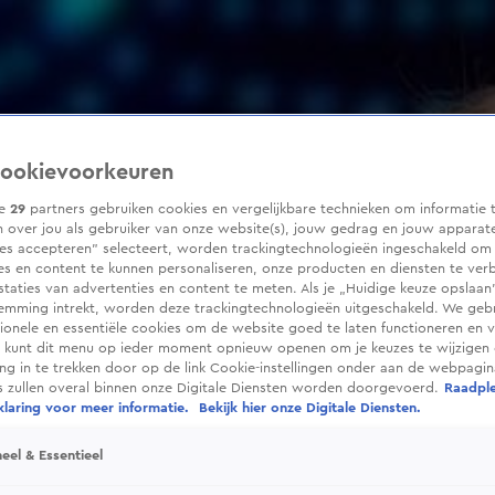
ookievoorkeuren
ze
29
partners gebruiken cookies en vergelijkbare technieken om informatie 
 over jou als gebruiker van onze website(s), jouw gedrag en jouw apparaten
ies accepteren” selecteert, worden trackingtechnologieën ingeschakeld om
es en content te kunnen personaliseren, onze producten en diensten te ver
taties van advertenties en content te meten. Als je „Huidige keuze opslaan”
temming intrekt, worden deze trackingtechnologieën uitgeschakeld. We geb
tionele en essentiële cookies om de website goed te laten functioneren en ve
 kunt dit menu op ieder moment opnieuw openen om je keuzes te wijzigen 
g in te trekken door op de link Cookie-instellingen onder aan de webpagina
es zullen overal binnen onze Digitale Diensten worden doorgevoerd.
Raadpl
laring voor meer informatie.
Bekijk hier onze Digitale Diensten.
eel & Essentieel