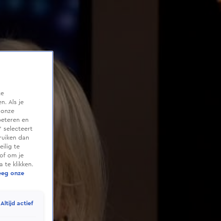
te
. Als je
 onze
beteren en
 selecteert
ruiken dan
ilig te
of om je
 te klikken.
eeg onze
Altijd actief