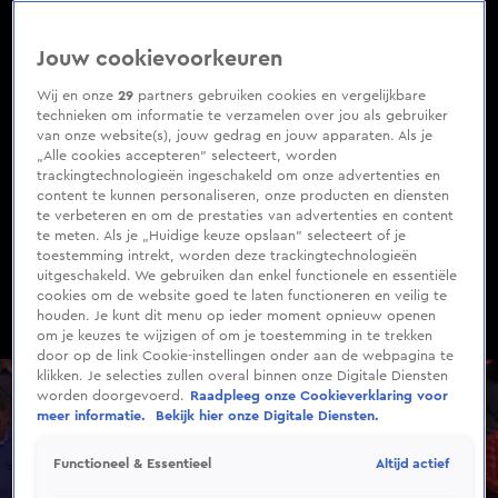
0
of
2
Jouw cookievoorkeuren
minutes,
41
seconds
Wij en onze
29
partners gebruiken cookies en vergelijkbare
technieken om informatie te verzamelen over jou als gebruiker
van onze website(s), jouw gedrag en jouw apparaten. Als je
„Alle cookies accepteren” selecteert, worden
trackingtechnologieën ingeschakeld om onze advertenties en
content te kunnen personaliseren, onze producten en diensten
te verbeteren en om de prestaties van advertenties en content
te meten. Als je „Huidige keuze opslaan” selecteert of je
toestemming intrekt, worden deze trackingtechnologieën
uitgeschakeld. We gebruiken dan enkel functionele en essentiële
cookies om de website goed te laten functioneren en veilig te
houden. Je kunt dit menu op ieder moment opnieuw openen
om je keuzes te wijzigen of om je toestemming in te trekken
door op de link Cookie-instellingen onder aan de webpagina te
klikken. Je selecties zullen overal binnen onze Digitale Diensten
worden doorgevoerd.
Raadpleeg onze Cookieverklaring voor
meer informatie.
Bekijk hier onze Digitale Diensten.
Altijd actief
Functioneel & Essentieel