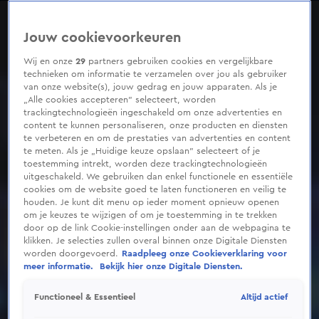
0
seconds
of
Jouw cookievoorkeuren
4
minutes,
9
Wij en onze
29
partners gebruiken cookies en vergelijkbare
seconds
technieken om informatie te verzamelen over jou als gebruiker
van onze website(s), jouw gedrag en jouw apparaten. Als je
„Alle cookies accepteren” selecteert, worden
trackingtechnologieën ingeschakeld om onze advertenties en
content te kunnen personaliseren, onze producten en diensten
te verbeteren en om de prestaties van advertenties en content
te meten. Als je „Huidige keuze opslaan” selecteert of je
toestemming intrekt, worden deze trackingtechnologieën
uitgeschakeld. We gebruiken dan enkel functionele en essentiële
cookies om de website goed te laten functioneren en veilig te
houden. Je kunt dit menu op ieder moment opnieuw openen
om je keuzes te wijzigen of om je toestemming in te trekken
door op de link Cookie-instellingen onder aan de webpagina te
klikken. Je selecties zullen overal binnen onze Digitale Diensten
worden doorgevoerd.
Raadpleeg onze Cookieverklaring voor
meer informatie.
Bekijk hier onze Digitale Diensten.
Altijd actief
Functioneel & Essentieel