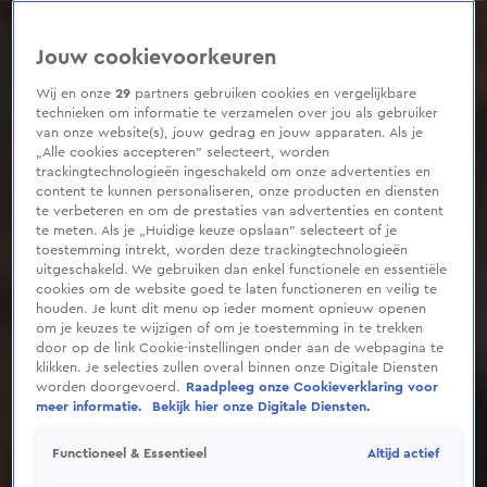
0
seconds
of
Jouw cookievoorkeuren
3
minutes,
20
Wij en onze
29
partners gebruiken cookies en vergelijkbare
seconds
technieken om informatie te verzamelen over jou als gebruiker
van onze website(s), jouw gedrag en jouw apparaten. Als je
„Alle cookies accepteren” selecteert, worden
trackingtechnologieën ingeschakeld om onze advertenties en
content te kunnen personaliseren, onze producten en diensten
te verbeteren en om de prestaties van advertenties en content
te meten. Als je „Huidige keuze opslaan” selecteert of je
toestemming intrekt, worden deze trackingtechnologieën
uitgeschakeld. We gebruiken dan enkel functionele en essentiële
cookies om de website goed te laten functioneren en veilig te
houden. Je kunt dit menu op ieder moment opnieuw openen
om je keuzes te wijzigen of om je toestemming in te trekken
door op de link Cookie-instellingen onder aan de webpagina te
klikken. Je selecties zullen overal binnen onze Digitale Diensten
worden doorgevoerd.
Raadpleeg onze Cookieverklaring voor
meer informatie.
Bekijk hier onze Digitale Diensten.
Altijd actief
Functioneel & Essentieel