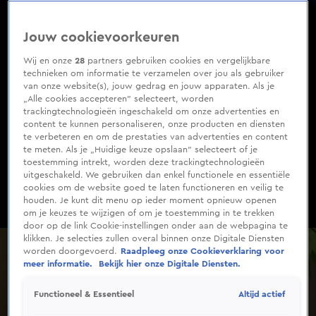
0
of
1
Jouw cookievoorkeuren
minute,
13
seconds
Wij en onze
28
partners gebruiken cookies en vergelijkbare
technieken om informatie te verzamelen over jou als gebruiker
van onze website(s), jouw gedrag en jouw apparaten. Als je
„Alle cookies accepteren” selecteert, worden
trackingtechnologieën ingeschakeld om onze advertenties en
content te kunnen personaliseren, onze producten en diensten
te verbeteren en om de prestaties van advertenties en content
te meten. Als je „Huidige keuze opslaan” selecteert of je
toestemming intrekt, worden deze trackingtechnologieën
uitgeschakeld. We gebruiken dan enkel functionele en essentiële
cookies om de website goed te laten functioneren en veilig te
houden. Je kunt dit menu op ieder moment opnieuw openen
om je keuzes te wijzigen of om je toestemming in te trekken
door op de link Cookie-instellingen onder aan de webpagina te
klikken. Je selecties zullen overal binnen onze Digitale Diensten
worden doorgevoerd.
Raadpleeg onze Cookieverklaring voor
meer informatie.
Bekijk hier onze Digitale Diensten.
Altijd actief
Functioneel & Essentieel