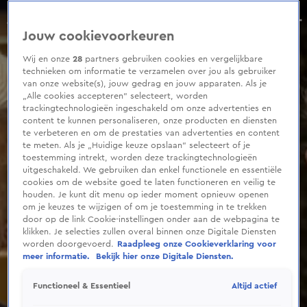
0
seconds
Geert Wilders fel tegen justitieminister David van Weel: ‘Het is een ongelofelijke schande!’
of
Aflevering 42, Seizoen 9
Jouw cookievoorkeuren
6
minutes,
25
Wij en onze
28
partners gebruiken cookies en vergelijkbare
seconds
technieken om informatie te verzamelen over jou als gebruiker
van onze website(s), jouw gedrag en jouw apparaten. Als je
„Alle cookies accepteren” selecteert, worden
trackingtechnologieën ingeschakeld om onze advertenties en
content te kunnen personaliseren, onze producten en diensten
te verbeteren en om de prestaties van advertenties en content
te meten. Als je „Huidige keuze opslaan” selecteert of je
toestemming intrekt, worden deze trackingtechnologieën
uitgeschakeld. We gebruiken dan enkel functionele en essentiële
cookies om de website goed te laten functioneren en veilig te
houden. Je kunt dit menu op ieder moment opnieuw openen
om je keuzes te wijzigen of om je toestemming in te trekken
door op de link Cookie-instellingen onder aan de webpagina te
klikken. Je selecties zullen overal binnen onze Digitale Diensten
worden doorgevoerd.
Raadpleeg onze Cookieverklaring voor
meer informatie.
Bekijk hier onze Digitale Diensten.
Altijd actief
Functioneel & Essentieel