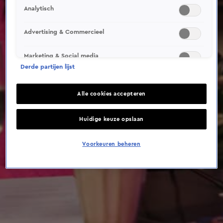
This video file cannot be
Analytisch
played.
(Error Code: 232011)
Advertising & Commercieel
Marketing & Social media
Derde partijen lijst
Alle cookies accepteren
Huidige keuze opslaan
Voorkeuren beheren