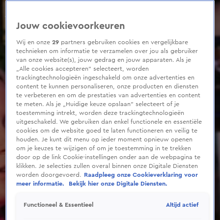
0
seconds
of
Jouw cookievoorkeuren
2
minutes,
57
Wij en onze
29
partners gebruiken cookies en vergelijkbare
seconds
technieken om informatie te verzamelen over jou als gebruiker
van onze website(s), jouw gedrag en jouw apparaten. Als je
„Alle cookies accepteren” selecteert, worden
trackingtechnologieën ingeschakeld om onze advertenties en
content te kunnen personaliseren, onze producten en diensten
te verbeteren en om de prestaties van advertenties en content
te meten. Als je „Huidige keuze opslaan” selecteert of je
toestemming intrekt, worden deze trackingtechnologieën
uitgeschakeld. We gebruiken dan enkel functionele en essentiële
cookies om de website goed te laten functioneren en veilig te
houden. Je kunt dit menu op ieder moment opnieuw openen
om je keuzes te wijzigen of om je toestemming in te trekken
door op de link Cookie-instellingen onder aan de webpagina te
klikken. Je selecties zullen overal binnen onze Digitale Diensten
worden doorgevoerd.
Raadpleeg onze Cookieverklaring voor
meer informatie.
Bekijk hier onze Digitale Diensten.
Altijd actief
Functioneel & Essentieel