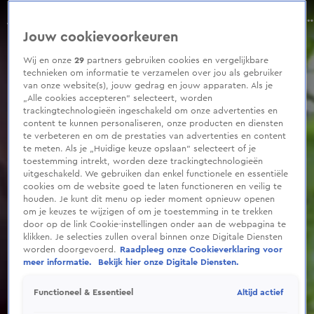
0
seconds
Freek Vonk shockeert met doodenge beelden
of
Jouw cookievoorkeuren
14
seconds
Wij en onze
29
partners gebruiken cookies en vergelijkbare
technieken om informatie te verzamelen over jou als gebruiker
van onze website(s), jouw gedrag en jouw apparaten. Als je
„Alle cookies accepteren” selecteert, worden
trackingtechnologieën ingeschakeld om onze advertenties en
content te kunnen personaliseren, onze producten en diensten
te verbeteren en om de prestaties van advertenties en content
te meten. Als je „Huidige keuze opslaan” selecteert of je
toestemming intrekt, worden deze trackingtechnologieën
uitgeschakeld. We gebruiken dan enkel functionele en essentiële
cookies om de website goed te laten functioneren en veilig te
houden. Je kunt dit menu op ieder moment opnieuw openen
om je keuzes te wijzigen of om je toestemming in te trekken
door op de link Cookie-instellingen onder aan de webpagina te
klikken. Je selecties zullen overal binnen onze Digitale Diensten
worden doorgevoerd.
Raadpleeg onze Cookieverklaring voor
meer informatie.
Bekijk hier onze Digitale Diensten.
Altijd actief
Functioneel & Essentieel