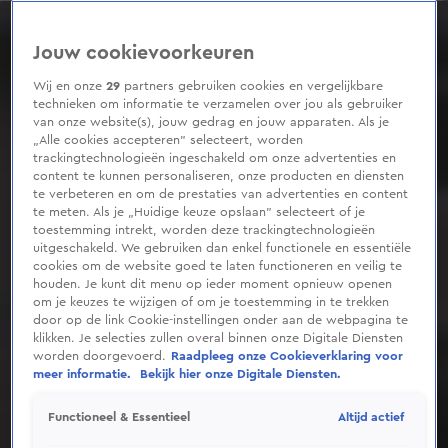
0
seconds
of
Jouw cookievoorkeuren
30
seconds
Wij en onze
29
partners gebruiken cookies en vergelijkbare
technieken om informatie te verzamelen over jou als gebruiker
van onze website(s), jouw gedrag en jouw apparaten. Als je
„Alle cookies accepteren” selecteert, worden
trackingtechnologieën ingeschakeld om onze advertenties en
content te kunnen personaliseren, onze producten en diensten
te verbeteren en om de prestaties van advertenties en content
te meten. Als je „Huidige keuze opslaan” selecteert of je
toestemming intrekt, worden deze trackingtechnologieën
uitgeschakeld. We gebruiken dan enkel functionele en essentiële
cookies om de website goed te laten functioneren en veilig te
houden. Je kunt dit menu op ieder moment opnieuw openen
om je keuzes te wijzigen of om je toestemming in te trekken
door op de link Cookie-instellingen onder aan de webpagina te
klikken. Je selecties zullen overal binnen onze Digitale Diensten
worden doorgevoerd.
Raadpleeg onze Cookieverklaring voor
meer informatie.
Bekijk hier onze Digitale Diensten.
Altijd actief
Functioneel & Essentieel