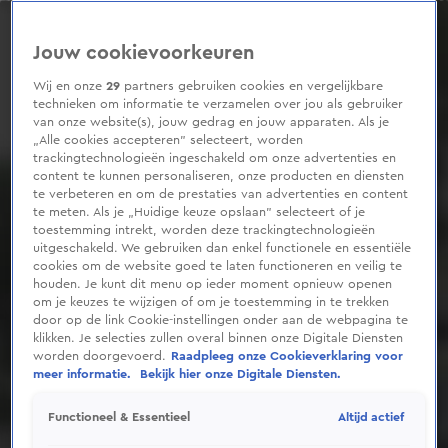
0
seconds
of
Jouw cookievoorkeuren
41
seconds
Wij en onze
29
partners gebruiken cookies en vergelijkbare
technieken om informatie te verzamelen over jou als gebruiker
van onze website(s), jouw gedrag en jouw apparaten. Als je
„Alle cookies accepteren” selecteert, worden
trackingtechnologieën ingeschakeld om onze advertenties en
content te kunnen personaliseren, onze producten en diensten
te verbeteren en om de prestaties van advertenties en content
te meten. Als je „Huidige keuze opslaan” selecteert of je
toestemming intrekt, worden deze trackingtechnologieën
uitgeschakeld. We gebruiken dan enkel functionele en essentiële
cookies om de website goed te laten functioneren en veilig te
houden. Je kunt dit menu op ieder moment opnieuw openen
om je keuzes te wijzigen of om je toestemming in te trekken
door op de link Cookie-instellingen onder aan de webpagina te
klikken. Je selecties zullen overal binnen onze Digitale Diensten
worden doorgevoerd.
Raadpleeg onze Cookieverklaring voor
meer informatie.
Bekijk hier onze Digitale Diensten.
Altijd actief
Functioneel & Essentieel