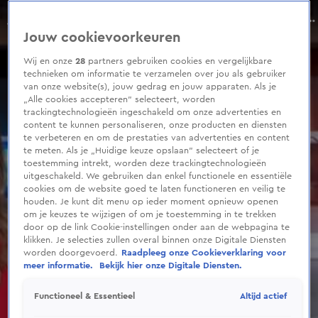
0
seconds
Rico Verhoeven in bezwaar tegen verlies, 'laat me die wedstrijd uitvechten'
of
Aflevering 144, Seizoen 2026
Jouw cookievoorkeuren
2
minutes,
6
Wij en onze
28
partners gebruiken cookies en vergelijkbare
seconds
technieken om informatie te verzamelen over jou als gebruiker
van onze website(s), jouw gedrag en jouw apparaten. Als je
„Alle cookies accepteren” selecteert, worden
trackingtechnologieën ingeschakeld om onze advertenties en
content te kunnen personaliseren, onze producten en diensten
te verbeteren en om de prestaties van advertenties en content
te meten. Als je „Huidige keuze opslaan” selecteert of je
toestemming intrekt, worden deze trackingtechnologieën
uitgeschakeld. We gebruiken dan enkel functionele en essentiële
cookies om de website goed te laten functioneren en veilig te
houden. Je kunt dit menu op ieder moment opnieuw openen
om je keuzes te wijzigen of om je toestemming in te trekken
door op de link Cookie-instellingen onder aan de webpagina te
klikken. Je selecties zullen overal binnen onze Digitale Diensten
worden doorgevoerd.
Raadpleeg onze Cookieverklaring voor
meer informatie.
Bekijk hier onze Digitale Diensten.
Altijd actief
Functioneel & Essentieel