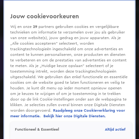
0
seconds
of
Jouw cookievoorkeuren
1
minute,
59
Wij en onze
29
partners gebruiken cookies en vergelijkbare
seconds
technieken om informatie te verzamelen over jou als gebruiker
van onze website(s), jouw gedrag en jouw apparaten. Als je
„Alle cookies accepteren” selecteert, worden
trackingtechnologieën ingeschakeld om onze advertenties en
content te kunnen personaliseren, onze producten en diensten
te verbeteren en om de prestaties van advertenties en content
te meten. Als je „Huidige keuze opslaan” selecteert of je
toestemming intrekt, worden deze trackingtechnologieën
uitgeschakeld. We gebruiken dan enkel functionele en essentiële
cookies om de website goed te laten functioneren en veilig te
houden. Je kunt dit menu op ieder moment opnieuw openen
om je keuzes te wijzigen of om je toestemming in te trekken
door op de link Cookie-instellingen onder aan de webpagina te
klikken. Je selecties zullen overal binnen onze Digitale Diensten
worden doorgevoerd.
Raadpleeg onze Cookieverklaring voor
meer informatie.
Bekijk hier onze Digitale Diensten.
Altijd actief
Functioneel & Essentieel