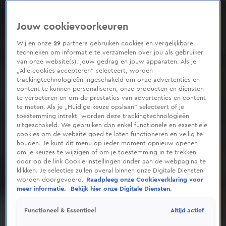
0
seconds
of
Jouw cookievoorkeuren
42
seconds
Wij en onze
29
partners gebruiken cookies en vergelijkbare
technieken om informatie te verzamelen over jou als gebruiker
van onze website(s), jouw gedrag en jouw apparaten. Als je
„Alle cookies accepteren” selecteert, worden
trackingtechnologieën ingeschakeld om onze advertenties en
content te kunnen personaliseren, onze producten en diensten
te verbeteren en om de prestaties van advertenties en content
te meten. Als je „Huidige keuze opslaan” selecteert of je
toestemming intrekt, worden deze trackingtechnologieën
uitgeschakeld. We gebruiken dan enkel functionele en essentiële
cookies om de website goed te laten functioneren en veilig te
houden. Je kunt dit menu op ieder moment opnieuw openen
om je keuzes te wijzigen of om je toestemming in te trekken
door op de link Cookie-instellingen onder aan de webpagina te
klikken. Je selecties zullen overal binnen onze Digitale Diensten
worden doorgevoerd.
Raadpleeg onze Cookieverklaring voor
meer informatie.
Bekijk hier onze Digitale Diensten.
Altijd actief
Functioneel & Essentieel