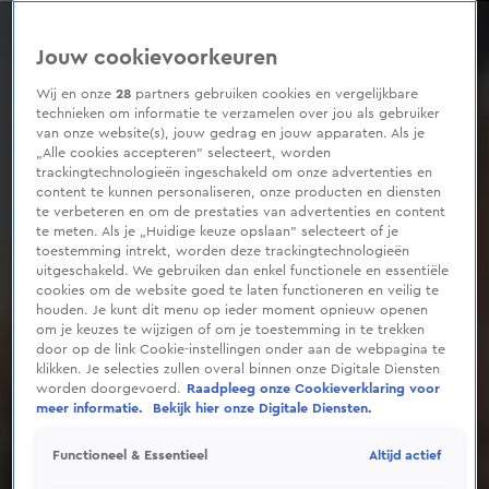
0
seconds
of
Jouw cookievoorkeuren
2
minutes,
3
Wij en onze
28
partners gebruiken cookies en vergelijkbare
seconds
technieken om informatie te verzamelen over jou als gebruiker
van onze website(s), jouw gedrag en jouw apparaten. Als je
„Alle cookies accepteren” selecteert, worden
trackingtechnologieën ingeschakeld om onze advertenties en
content te kunnen personaliseren, onze producten en diensten
te verbeteren en om de prestaties van advertenties en content
te meten. Als je „Huidige keuze opslaan” selecteert of je
toestemming intrekt, worden deze trackingtechnologieën
uitgeschakeld. We gebruiken dan enkel functionele en essentiële
cookies om de website goed te laten functioneren en veilig te
houden. Je kunt dit menu op ieder moment opnieuw openen
om je keuzes te wijzigen of om je toestemming in te trekken
door op de link Cookie-instellingen onder aan de webpagina te
klikken. Je selecties zullen overal binnen onze Digitale Diensten
worden doorgevoerd.
Raadpleeg onze Cookieverklaring voor
meer informatie.
Bekijk hier onze Digitale Diensten.
Altijd actief
Functioneel & Essentieel