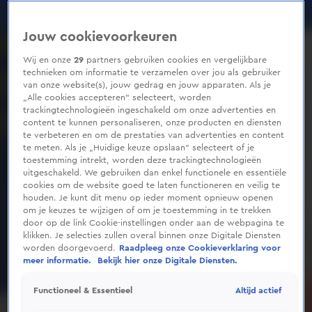
0
seconds
of
Jouw cookievoorkeuren
53
seconds
Wij en onze
29
partners gebruiken cookies en vergelijkbare
technieken om informatie te verzamelen over jou als gebruiker
van onze website(s), jouw gedrag en jouw apparaten. Als je
„Alle cookies accepteren” selecteert, worden
trackingtechnologieën ingeschakeld om onze advertenties en
content te kunnen personaliseren, onze producten en diensten
te verbeteren en om de prestaties van advertenties en content
te meten. Als je „Huidige keuze opslaan” selecteert of je
toestemming intrekt, worden deze trackingtechnologieën
uitgeschakeld. We gebruiken dan enkel functionele en essentiële
cookies om de website goed te laten functioneren en veilig te
houden. Je kunt dit menu op ieder moment opnieuw openen
om je keuzes te wijzigen of om je toestemming in te trekken
door op de link Cookie-instellingen onder aan de webpagina te
klikken. Je selecties zullen overal binnen onze Digitale Diensten
worden doorgevoerd.
Raadpleeg onze Cookieverklaring voor
meer informatie.
Bekijk hier onze Digitale Diensten.
Altijd actief
Functioneel & Essentieel