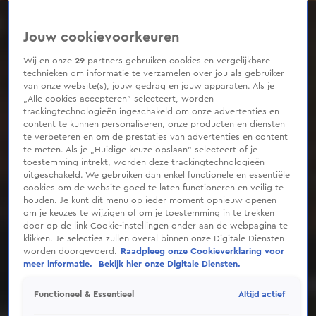
0
seconds
of
Jouw cookievoorkeuren
31
seconds
Wij en onze
29
partners gebruiken cookies en vergelijkbare
technieken om informatie te verzamelen over jou als gebruiker
van onze website(s), jouw gedrag en jouw apparaten. Als je
„Alle cookies accepteren” selecteert, worden
trackingtechnologieën ingeschakeld om onze advertenties en
content te kunnen personaliseren, onze producten en diensten
te verbeteren en om de prestaties van advertenties en content
te meten. Als je „Huidige keuze opslaan” selecteert of je
toestemming intrekt, worden deze trackingtechnologieën
uitgeschakeld. We gebruiken dan enkel functionele en essentiële
cookies om de website goed te laten functioneren en veilig te
houden. Je kunt dit menu op ieder moment opnieuw openen
om je keuzes te wijzigen of om je toestemming in te trekken
door op de link Cookie-instellingen onder aan de webpagina te
klikken. Je selecties zullen overal binnen onze Digitale Diensten
worden doorgevoerd.
Raadpleeg onze Cookieverklaring voor
meer informatie.
Bekijk hier onze Digitale Diensten.
Altijd actief
Functioneel & Essentieel