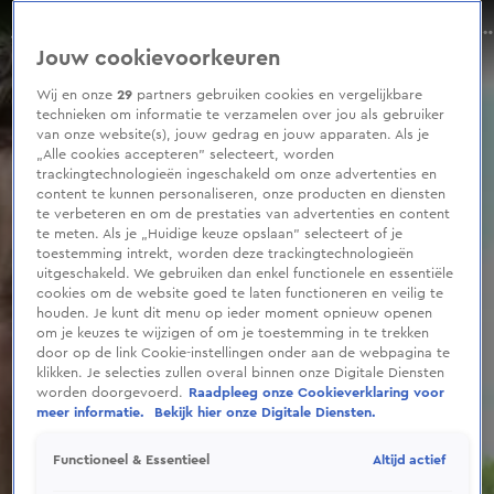
0
seconds
Edwin Smulders over zijn foto's van Jeroen en Linda
of
Jouw cookievoorkeuren
52
seconds
Wij en onze
29
partners gebruiken cookies en vergelijkbare
technieken om informatie te verzamelen over jou als gebruiker
van onze website(s), jouw gedrag en jouw apparaten. Als je
„Alle cookies accepteren” selecteert, worden
trackingtechnologieën ingeschakeld om onze advertenties en
content te kunnen personaliseren, onze producten en diensten
te verbeteren en om de prestaties van advertenties en content
te meten. Als je „Huidige keuze opslaan” selecteert of je
toestemming intrekt, worden deze trackingtechnologieën
uitgeschakeld. We gebruiken dan enkel functionele en essentiële
cookies om de website goed te laten functioneren en veilig te
houden. Je kunt dit menu op ieder moment opnieuw openen
om je keuzes te wijzigen of om je toestemming in te trekken
door op de link Cookie-instellingen onder aan de webpagina te
klikken. Je selecties zullen overal binnen onze Digitale Diensten
worden doorgevoerd.
Raadpleeg onze Cookieverklaring voor
meer informatie.
Bekijk hier onze Digitale Diensten.
Altijd actief
Functioneel & Essentieel