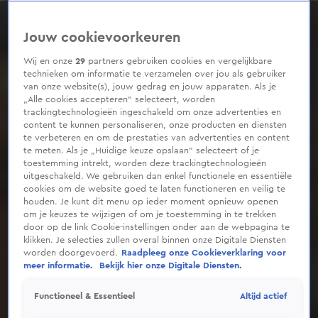
0
seconds
of
Jouw cookievoorkeuren
2
minutes,
4
Wij en onze
29
partners gebruiken cookies en vergelijkbare
seconds
technieken om informatie te verzamelen over jou als gebruiker
van onze website(s), jouw gedrag en jouw apparaten. Als je
„Alle cookies accepteren” selecteert, worden
trackingtechnologieën ingeschakeld om onze advertenties en
content te kunnen personaliseren, onze producten en diensten
te verbeteren en om de prestaties van advertenties en content
te meten. Als je „Huidige keuze opslaan” selecteert of je
toestemming intrekt, worden deze trackingtechnologieën
uitgeschakeld. We gebruiken dan enkel functionele en essentiële
cookies om de website goed te laten functioneren en veilig te
houden. Je kunt dit menu op ieder moment opnieuw openen
om je keuzes te wijzigen of om je toestemming in te trekken
door op de link Cookie-instellingen onder aan de webpagina te
klikken. Je selecties zullen overal binnen onze Digitale Diensten
worden doorgevoerd.
Raadpleeg onze Cookieverklaring voor
meer informatie.
Bekijk hier onze Digitale Diensten.
Altijd actief
Functioneel & Essentieel