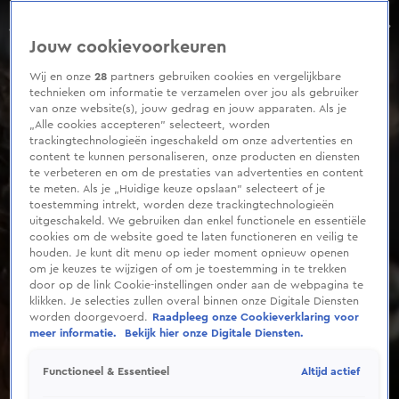
0
seconds
Zeer emotionele Ali B in rechtbank: 'ik ga bidden voor die vrouwen'
of
Jouw cookievoorkeuren
1
minute,
51
Wij en onze
28
partners gebruiken cookies en vergelijkbare
seconds
technieken om informatie te verzamelen over jou als gebruiker
van onze website(s), jouw gedrag en jouw apparaten. Als je
„Alle cookies accepteren” selecteert, worden
trackingtechnologieën ingeschakeld om onze advertenties en
content te kunnen personaliseren, onze producten en diensten
te verbeteren en om de prestaties van advertenties en content
te meten. Als je „Huidige keuze opslaan” selecteert of je
toestemming intrekt, worden deze trackingtechnologieën
uitgeschakeld. We gebruiken dan enkel functionele en essentiële
cookies om de website goed te laten functioneren en veilig te
houden. Je kunt dit menu op ieder moment opnieuw openen
om je keuzes te wijzigen of om je toestemming in te trekken
door op de link Cookie-instellingen onder aan de webpagina te
klikken. Je selecties zullen overal binnen onze Digitale Diensten
worden doorgevoerd.
Raadpleeg onze Cookieverklaring voor
meer informatie.
Bekijk hier onze Digitale Diensten.
Altijd actief
Functioneel & Essentieel