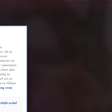
te
. Als je
 onze
beteren en
 selecteert
ruiken dan
ilig te
of om je
 te klikken.
eeg onze
Altijd actief