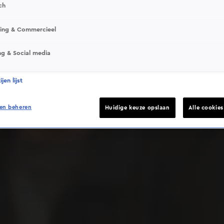
ch
sing & Commercieel
ng & Social media
Deze video is niet beschikbaar op je huidige locatie
jen lijst
en beheren
Huidige keuze opslaan
Alle cookie