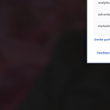
Analytis
Adverti
Marketi
Derde parti
Voorkeur