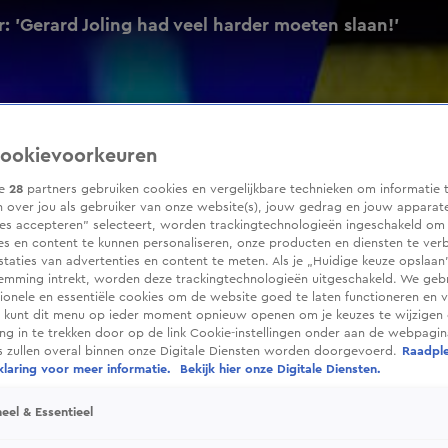
: 'Gerard Joling had veel harder moeten slaan!'
ookievoorkeuren
ze
28
partners gebruiken cookies en vergelijkbare technieken om informatie 
 over jou als gebruiker van onze website(s), jouw gedrag en jouw apparaten
ies accepteren” selecteert, worden trackingtechnologieën ingeschakeld om
es en content te kunnen personaliseren, onze producten en diensten te ver
taties van advertenties en content te meten. Als je „Huidige keuze opslaan”
temming intrekt, worden deze trackingtechnologieën uitgeschakeld. We geb
tionele en essentiële cookies om de website goed te laten functioneren en ve
 kunt dit menu op ieder moment opnieuw openen om je keuzes te wijzigen 
g in te trekken door op de link Cookie-instellingen onder aan de webpagina
es zullen overal binnen onze Digitale Diensten worden doorgevoerd.
Raadpl
laring voor meer informatie.
Bekijk hier onze Digitale Diensten.
eel & Essentieel