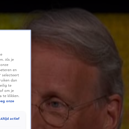
te
. Als je
 onze
beteren en
 selecteert
ruiken dan
ilig te
of om je
 te klikken.
eeg onze
Altijd actief