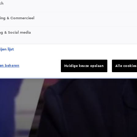
ch
sing & Commercieel
ng & Social media
jen lijst
en beheren
Huidige keuze opslaan
Alle cookie