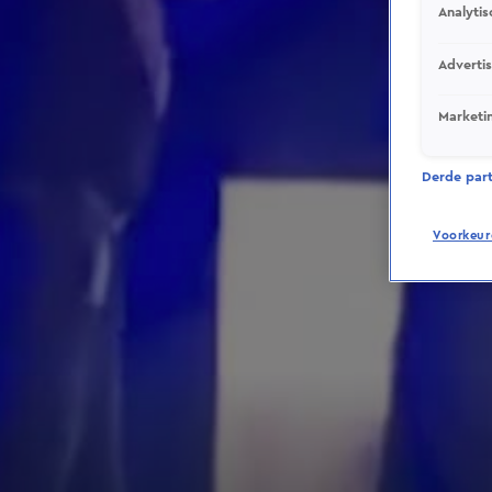
Analytis
Adverti
Marketi
Derde parti
Voorkeur