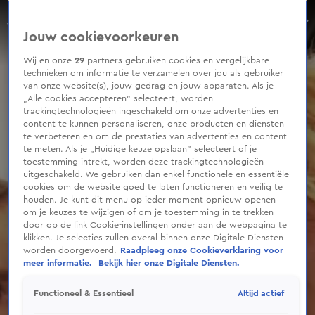
0
seconds
Leontine en Jada geven update na fietsongeluk Marco Borsato
of
Aflevering 120, Seizoen 2026
Jouw cookievoorkeuren
12
seconds
Wij en onze
29
partners gebruiken cookies en vergelijkbare
technieken om informatie te verzamelen over jou als gebruiker
van onze website(s), jouw gedrag en jouw apparaten. Als je
„Alle cookies accepteren” selecteert, worden
trackingtechnologieën ingeschakeld om onze advertenties en
content te kunnen personaliseren, onze producten en diensten
te verbeteren en om de prestaties van advertenties en content
te meten. Als je „Huidige keuze opslaan” selecteert of je
toestemming intrekt, worden deze trackingtechnologieën
uitgeschakeld. We gebruiken dan enkel functionele en essentiële
cookies om de website goed te laten functioneren en veilig te
houden. Je kunt dit menu op ieder moment opnieuw openen
om je keuzes te wijzigen of om je toestemming in te trekken
door op de link Cookie-instellingen onder aan de webpagina te
klikken. Je selecties zullen overal binnen onze Digitale Diensten
worden doorgevoerd.
Raadpleeg onze Cookieverklaring voor
meer informatie.
Bekijk hier onze Digitale Diensten.
Altijd actief
Functioneel & Essentieel