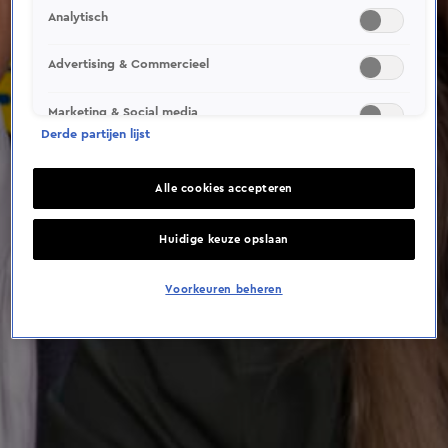
This video file cannot be
Analytisch
played.
(Error Code: 232011)
Advertising & Commercieel
Marketing & Social media
Derde partijen lijst
Alle cookies accepteren
Huidige keuze opslaan
Voorkeuren beheren