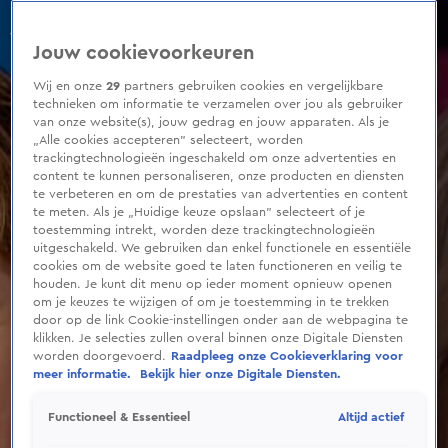
0
seconds
of
Jouw cookievoorkeuren
4
minutes,
18
Wij en onze
29
partners gebruiken cookies en vergelijkbare
seconds
technieken om informatie te verzamelen over jou als gebruiker
van onze website(s), jouw gedrag en jouw apparaten. Als je
„Alle cookies accepteren” selecteert, worden
trackingtechnologieën ingeschakeld om onze advertenties en
content te kunnen personaliseren, onze producten en diensten
te verbeteren en om de prestaties van advertenties en content
te meten. Als je „Huidige keuze opslaan” selecteert of je
toestemming intrekt, worden deze trackingtechnologieën
uitgeschakeld. We gebruiken dan enkel functionele en essentiële
cookies om de website goed te laten functioneren en veilig te
houden. Je kunt dit menu op ieder moment opnieuw openen
om je keuzes te wijzigen of om je toestemming in te trekken
door op de link Cookie-instellingen onder aan de webpagina te
klikken. Je selecties zullen overal binnen onze Digitale Diensten
worden doorgevoerd.
Raadpleeg onze Cookieverklaring voor
meer informatie.
Bekijk hier onze Digitale Diensten.
Altijd actief
Functioneel & Essentieel