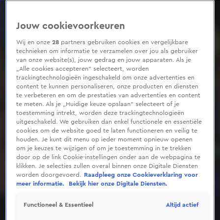
0
seconds
of
Jouw cookievoorkeuren
6
minutes,
41
Wij en onze
28
partners gebruiken cookies en vergelijkbare
seconds
technieken om informatie te verzamelen over jou als gebruiker
van onze website(s), jouw gedrag en jouw apparaten. Als je
„Alle cookies accepteren” selecteert, worden
trackingtechnologieën ingeschakeld om onze advertenties en
content te kunnen personaliseren, onze producten en diensten
te verbeteren en om de prestaties van advertenties en content
te meten. Als je „Huidige keuze opslaan” selecteert of je
toestemming intrekt, worden deze trackingtechnologieën
uitgeschakeld. We gebruiken dan enkel functionele en essentiële
cookies om de website goed te laten functioneren en veilig te
houden. Je kunt dit menu op ieder moment opnieuw openen
om je keuzes te wijzigen of om je toestemming in te trekken
door op de link Cookie-instellingen onder aan de webpagina te
klikken. Je selecties zullen overal binnen onze Digitale Diensten
worden doorgevoerd.
Raadpleeg onze Cookieverklaring voor
meer informatie.
Bekijk hier onze Digitale Diensten.
Altijd actief
Functioneel & Essentieel