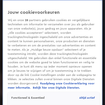
0
seconds
of
Jouw cookievoorkeuren
4
minutes,
48
Wij en onze
28
partners gebruiken cookies en vergelijkbare
seconds
technieken om informatie te verzamelen over jou als gebruiker
van onze website(s), jouw gedrag en jouw apparaten. Als je
„Alle cookies accepteren” selecteert, worden
trackingtechnologieën ingeschakeld om onze advertenties en
content te kunnen personaliseren, onze producten en diensten
te verbeteren en om de prestaties van advertenties en content
te meten. Als je „Huidige keuze opslaan” selecteert of je
toestemming intrekt, worden deze trackingtechnologieën
uitgeschakeld. We gebruiken dan enkel functionele en essentiële
cookies om de website goed te laten functioneren en veilig te
houden. Je kunt dit menu op ieder moment opnieuw openen
om je keuzes te wijzigen of om je toestemming in te trekken
door op de link Cookie-instellingen onder aan de webpagina te
klikken. Je selecties zullen overal binnen onze Digitale Diensten
worden doorgevoerd.
Raadpleeg onze Cookieverklaring voor
meer informatie.
Bekijk hier onze Digitale Diensten.
Altijd actief
Functioneel & Essentieel